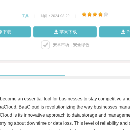
工具
|
时间：2024-08-29
|
卓下载
苹果下载
安卓市场，安全绿色
s become an essential tool for businesses to stay competitive a
aaCloud. BaaCloud is revolutionizing the way businesses manage
 BaaCloud is its innovative approach to data storage and manage
rrying about downtime or data loss. This level of reliability an