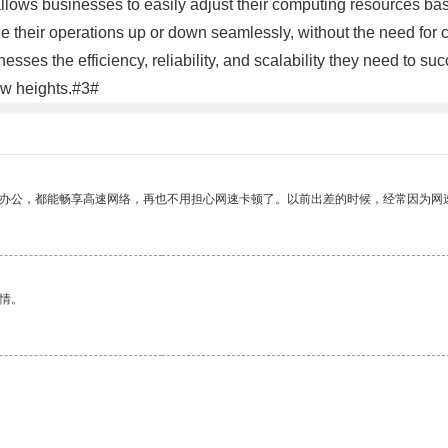
allows businesses to easily adjust their computing resources b
 their operations up or down seamlessly, without the need for c
esses the efficiency, reliability, and scalability they need to su
ew heights.#3#
作办公，都能畅享高速网络，再也不用担心网速卡顿了。以前出差的时候，经常因为网
情。