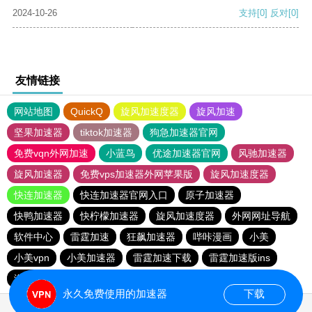
2024-10-26
支持
[0]
反对
[0]
友情链接
网站地图
QuickQ
旋风加速度器
旋风加速
坚果加速器
tiktok加速器
狗急加速器官网
免费vqn外网加速
小蓝鸟
优途加速器官网
风驰加速器
旋风加速器
免费vps加速器外网苹果版
旋风加速度器
快连加速器
快连加速器官网入口
原子加速器
快鸭加速器
快柠檬加速器
旋风加速度器
外网网址导航
软件中心
雷霆加速
狂飙加速器
哔咔漫画
小美
小美vpn
小美加速器
雷霆加速下载
雷霆加速版ins
海鸥加速度
海鸥加速器下载
雷霆加速
永久免费使用的加速器
下载