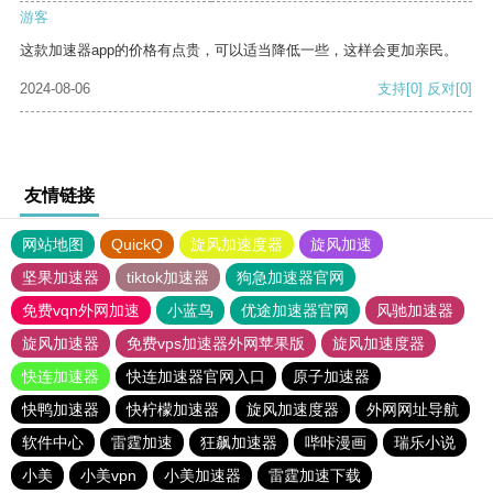
游客
这款加速器app的价格有点贵，可以适当降低一些，这样会更加亲民。
2024-08-06
支持
[0]
反对
[0]
友情链接
网站地图
QuickQ
旋风加速度器
旋风加速
坚果加速器
tiktok加速器
狗急加速器官网
免费vqn外网加速
小蓝鸟
优途加速器官网
风驰加速器
旋风加速器
免费vps加速器外网苹果版
旋风加速度器
快连加速器
快连加速器官网入口
原子加速器
快鸭加速器
快柠檬加速器
旋风加速度器
外网网址导航
软件中心
雷霆加速
狂飙加速器
哔咔漫画
瑞乐小说
小美
小美vpn
小美加速器
雷霆加速下载